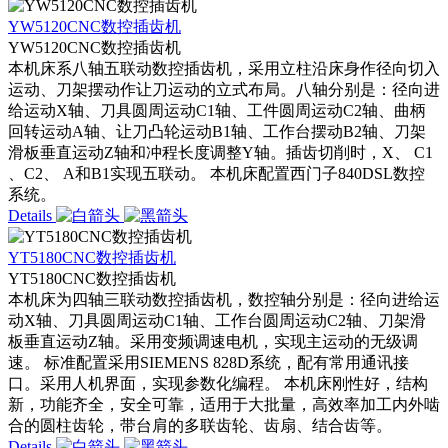
YW5120CNC数控插齿机
YW5120CNC数控插齿机
本机床系八轴五联动数控插齿机，采用立柱沿床身作径向切入
运动、刀架摆动作让刀运动的立式布局。八轴分别是：径向进
给运动X轴、刀具圆周运动C1轴、工件圆周运动C2轴、曲柄
回转运动A轴、让刀凸轮运动B1轴、工作台摆动B2轴、刀架
滑板垂直运动Z轴和冲程长度调整Y轴。插齿切削时，X、 C1
、C2、 A和B1实现五联动。 本机床配置西门子840DSL数控
系统。
Details
YT5180CNC数控插齿机
YT5180CNC数控插齿机
本机床为四轴三联动数控插齿机，数控轴分别是：径向进给运
动X轴、刀具圆周运动C1轴、工作台圆周运动C2轴、刀架滑
板垂直运动Z轴。采用变频调速电机，实现主运动的无级调
速。 标准配置采用SIEMENS 828D系统，配有常用通讯接
口。采用人机界面，实现参数化编程。 本机床刚性好，结构
新，功能齐全，安全可靠，适用于大批量，高效率加工内外啮
合的圆柱齿轮，带台肩的多联齿轮、齿扇、结合齿等。
Details