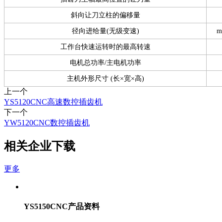
斜向让刀立柱的偏移量
径向进给量(无级变速)
m
工作台快速运转时的最高转速
电机总功率/主电机功率
主机外形尺寸 (长×宽×高)
上一个
YS5120CNC高速数控插齿机
下一个
YW5120CNC数控插齿机
相关企业下载
更多
YS5150CNC产品资料