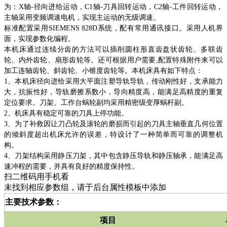
为：X轴-径向进给运动，C1轴-刀具回转运动，C2轴-工件回转运动，
主轴采用变频调速电机，实现主运动的无级调速。
标准配置采用SIEMENS 828D系统，配有常用通讯接口。采用人机界
面，实现参数化编程。
本机床通过连续分齿的方法可以插削圆柱形直齿盘状齿轮、多联齿
轮、内外齿轮、扇形齿轮等。还可根据用户需要,配置特殊附件来可以
加工连轴齿轮、斜齿轮、小锥度齿轮等。本机床具有如下特点：
1
、本机床径向进给采用大平面注塑导轨导轨，传动刚性好，支承能力
大，抗振性好，导轨磨擦系数小，导向精度高，能满足高精度的重复
定位要求。刀架、工作台蜗轮副均采用精密级变厚蜗杆副。
2
、机床具有稳定可靠的刀具上停功能。
3
、为了补救因让刀凸轮及滚轮的磨损而引起的刀具主轴垂直几何位置
的倾斜度超出机床允许的误差，特设计了一种简单而可靠的调整机
构。
4
、刀架结构采用静压刀架，其中包含静压导轨和静压轴承，能满足高
速冲程的需要，并具有良好的精度保持性。
扫二维码用手机看
未找到相应参数组，请于后台属性模板中添加
主要技术参数：
项目