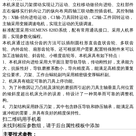
本机床是以刀架摆动实现让刀运动、立柱移动做径向进给、立柱部件
左右偏移实行斜向让刀的纵向布局四轴三联动数控插齿机。其控制轴
为：X轴-径向进给运动，C1轴-刀具回转运动，C2轴-工件回转运动，
主轴采用变频调速电机，实现主运动的无级调速。
标准配置采用SIEMENS 828D系统，配有常用通讯接口。采用人机界
面，实现参数化编程。
本机床通过连续分齿的方法可以插削圆柱形直齿盘状齿轮、多联齿
轮、内外齿轮、扇形齿轮等。还可根据用户需要,配置特殊附件来可以
加工连轴齿轮、斜齿轮、小锥度齿轮等。本机床具有如下特点：
1
、本机床径向进给采用大平面注塑导轨导轨，传动刚性好，支承能力
大，抗振性好，导轨磨擦系数小，导向精度高，能满足高精度的重复
定位要求。刀架、工作台蜗轮副均采用精密级变厚蜗杆副。
2
、机床具有稳定可靠的刀具上停功能。
3
、为了补救因让刀凸轮及滚轮的磨损而引起的刀具主轴垂直几何位置
的倾斜度超出机床允许的误差，特设计了一种简单而可靠的调整机
构。
4
、刀架结构采用静压刀架，其中包含静压导轨和静压轴承，能满足高
速冲程的需要，并具有良好的精度保持性。
扫二维码用手机看
未找到相应参数组，请于后台属性模板中添加
主要技术参数：