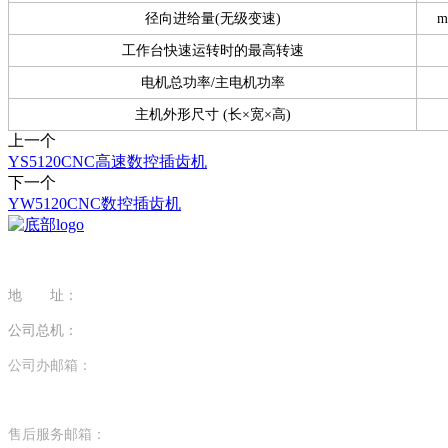
径向进给量(无级变速)
m
工作台快速运转时的最高转速
电机总功率/主电机功率
主机外形尺寸 (长×宽×高)
上一个
YS5120CNC高速数控插齿机
下一个
YW5120CNC数控插齿机
地 址：
江苏省南京市江宁区科学园醴泉路29号
公司总机：
025-68105599
公司办邮箱：
bgs@nmt2.com
EXPORT EMAIL: sl@nmt2.com
售后服务邮箱：
service@nmt2.com