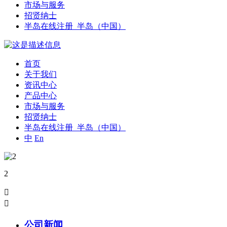
市场与服务
招贤纳士
半岛在线注册_半岛（中国）
首页
关于我们
资讯中心
产品中心
市场与服务
招贤纳士
半岛在线注册_半岛（中国）
中
En
2


公司新闻