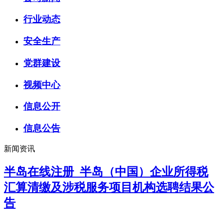
行业动态
安全生产
党群建设
视频中心
信息公开
信息公告
新闻资讯
半岛在线注册_半岛（中国）企业所得税
汇算清缴及涉税服务项目机构选聘结果公
告