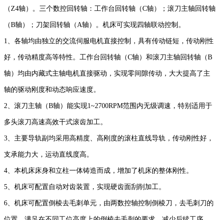
（Z4轴）。三个数控回转轴：工作台回转轴（C轴）；滚刀主轴回转轴
（B轴）；刀架回转轴（A轴）。机床可实现四轴联动控制。
1
、各轴均由独立的交流伺服电机直接控制，具有传动链短，传动刚性
好，传动精度高等特性。工作台回转轴（C轴）和滚刀主轴回转轴（B
轴）均由内藏式主轴电机直接驱动，实现零间隙传动，大大提高了主
轴的驱动刚度和动态响应速度。
2
、滚刀主轴（B轴）能实现1~2700RPM范围内无级调速，特别适用于
多头滚刀高速高效干式滚齿加工。
3
、主要导轨副均采用高精度、高刚度的滚柱直线导轨，传动刚性好，
支承能力大，运动直线度高。
4
、本机床床身和立柱一体铸造而成，增加了机床的整体刚性。
5
、机床可配置自动对齿装置，实现硬齿面刮削加工。
6
、机床可配置倒棱去毛刺单元，由两数控轴控制倒棱刀，去毛刺刀的
位置，满足在不同工位高度上的倒棱去毛刺的要求，减少后续工序，