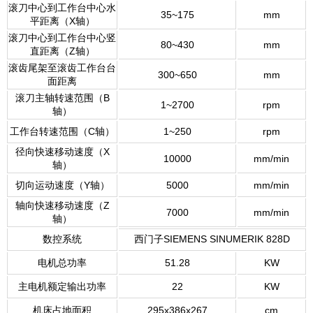
滚刀中心到工作台中心水
35~175
mm
平距离（X轴）
滚刀中心到工作台中心竖
80~430
mm
直距离（Z轴）
滚齿尾架至滚齿工作台台
300~650
mm
面距离
滚刀主轴转速范围（B
1~2700
rpm
轴）
工作台转速范围（C轴）
1~250
rpm
径向快速移动速度（X
10000
mm/min
轴）
切向运动速度（Y轴）
5000
mm/min
轴向快速移动速度（Z
7000
mm/min
轴）
数控系统
西门子SIEMENS SINUMERIK 828D
电机总功率
51.28
KW
主电机额定输出功率
22
KW
机床占地面积
295x386x267
cm