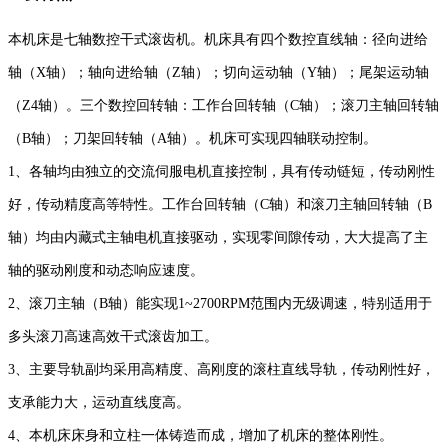
本机床是七轴数控干式滚齿机。机床具有四个数控直线轴：径向进给
轴（X轴）；轴向进给轴（Z轴）；切向运动轴（Y轴）；尾架运动轴
（Z4轴）。三个数控回转轴：工作台回转轴（C轴）；滚刀主轴回转轴
（B轴）；刀架回转轴（A轴）。机床可实现四轴联动控制。
1
、各轴均由独立的交流伺服电机直接控制，具有传动链短，传动刚性
好，传动精度高等特性。工作台回转轴（C轴）和滚刀主轴回转轴（B
轴）均由内藏式主轴电机直接驱动，实现零间隙传动，大大提高了主
轴的驱动刚度和动态响应速度。
2
、滚刀主轴（B轴）能实现1~2700RPM范围内无级调速，特别适用于
多头滚刀高速高效干式滚齿加工。
3
、主要导轨副均采用高精度、高刚度的滚柱直线导轨，传动刚性好，
支承能力大，运动直线度高。
4
、本机床床身和立柱一体铸造而成，增加了机床的整体刚性。