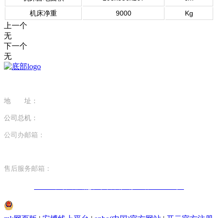
机床净重
9000
Kg
上一个
无
下一个
无
地 址：
江苏省南京市江宁区科学园醴泉路29号
公司总机：
025-68105599
公司办邮箱：
bgs@nmt2.com
EXPORT EMAIL: sl@nmt2.com
售后服务邮箱：
service@nmt2.com
© 2022 半岛在线注册_半岛（中国） 苏ICP备19054479号-1
苏公网安备32011502012343号